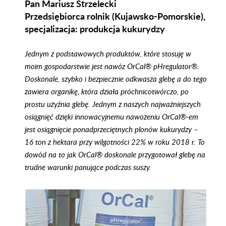
Pan Mariusz Strzelecki
Przedsiębiorca rolnik (Kujawsko-Pomorskie),
specjalizacja: produkcja kukurydzy
Skąd wziąć azot,
fosfor i potas?
Jednym z podstawowych produktów, które stosuję w
moim gospodarstwie jest nawóz OrCal® pHregulator®.
Doskonale, szybko i bezpiecznie odkwasza glebę a do tego
Czytaj więcej
zawiera organikę, która działa próchnicotwórczo, po
prostu użyźnia glebę. Jednym z naszych najważniejszych
osiągnięć dzięki innowacyjnemu nawożeniu OrCal®-em
jest osiągnięcie ponadprzeciętnych plonów kukurydzy –
16 ton z hektara przy wilgotności 22% w roku 2018 r. To
dowód na to jak OrCal® doskonale przygotował glebę na
trudne warunki panujące podczas suszy.