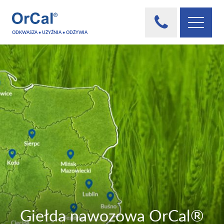
ODKWASZA • UŻYŹNIA • ODŻYWIA
Giełda nawozowa OrCal®