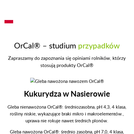
Produkt wytworzony w
PRODUKT
technologii
POLSKI
OrCal® – studium
przypadków
Zapraszamy do zapoznania się opiniami rolników, którzy
stosują produkty OrCal®
Kukurydza w Nasierowie
Gleba nienawożona OrCal®: średniozasobna, pH 4,3, 4 klasa,
rośliny niskie, wykazujące braki mikro i makroelementów.,
uprawa nie rokuje nawet średnich plonów.
Gleba nawożona OrCal®: średnio zasobna, pH 7,0, 4 klasa,