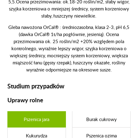
5,5.Ocena przezimowania: ok.18-20 roślin/m2, słaby wigor,
szyjka korzeniowa o mniejszej średnicy, system korzeniowy
słaby, łuszczyny niewielkie.
Gleba nawożona OrCal® : średniozasobna, klasa 2-3, pH 6,5
(dawka OrCal® 1t/ha pogłównie, jesienią). Ocena
przezimowania ok. 25 roślin/m2 +20% względem pola
kontrolnego, wyraźnie lepszy wigor, szyjka korzeniowa o
większej średnicy, mocniejszy system korzeniowy, większa
miąższość łanu (gęsty rzepak), łuszczyny okazałe, rośliny
wyraźnie odporniejsze na okresowe susze.
Studium przypadków
Uprawy rolne
Pszenica jara
Burak cukrowy
Kukurydza
Pszenica ozima