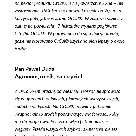
na hektar produktu OrCal® a na powierzchni 22ha – nie
zastosowano. Różnica w plonowaniu wyniosła 2t/ha na
korzyść pola, gdzie wysiano OrCal®. W zasiewie pszenicy
ozimej na powierzchni 7 hektarów wysiano pogłównie
0,5t/ha OrCal®. W porównaniu do sąsiedniego areału,
gdzie nie stosowano OrCal® uzyskano plon lepszy o około
5q/ha.
Pan Paweł Duda
Agronom, rolnik, nauczyciel
Z OrCal®-em pracuję od wielu lat. Doskonale sprawdza
się w uprawach polowych, plantacjach warzywniczych,
sadach i na łąkach. Na OrCal® mówimy potocznie
„wapno”, ale to środek poprawiający właściwości, który
ma do zaoferowania o wiele więcej niż popularne
węglany. Przede wszystkich szybko i skutecznie, ale też