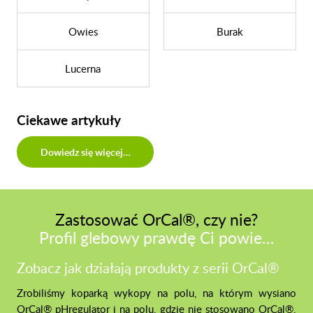
Owies
Burak
Lucerna
Ciekawe artykuły
Dowiedz się więcej…
Zastosować OrCal®, czy nie?
Profil glebowy prawdę Ci powie…
Zobacz jak działają produkty z serii OrCal®
Zrobiliśmy koparką wykopy na polu, na którym wysiano
OrCal® pHregulator i na polu, gdzie nie stosowano OrCal®.