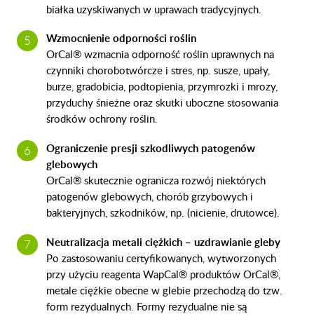
białka uzyskiwanych w uprawach tradycyjnych.
Wzmocnienie odporności roślin
OrCal® wzmacnia odporność roślin uprawnych na
czynniki chorobotwórcze i stres, np. susze, upały,
burze, gradobicia, podtopienia, przymrozki i mrozy,
przyduchy śnieżne oraz skutki uboczne stosowania
środków ochrony roślin.
Ograniczenie presji szkodliwych patogenów
glebowych
OrCal® skutecznie ogranicza rozwój niektórych
patogenów glebowych, chorób grzybowych i
bakteryjnych, szkodników, np. (nicienie, drutowce).
Neutralizacja metali ciężkich – uzdrawianie gleby
Po zastosowaniu certyfikowanych, wytworzonych
przy użyciu reagenta WapCal® produktów OrCal®,
metale ciężkie obecne w glebie przechodzą do tzw.
form rezydualnych. Formy rezydualne nie są