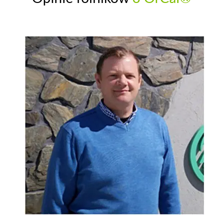
pożniwne.
Do odzyskania setki
kilogramów NPK.
Czytaj więcej