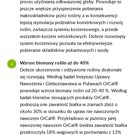
proces użyźniania odkwaszonej gleby. Powoduje to
jeszcze większe przyspieszenie pobierania
makroskładników przez rośliny a w konsekwencji
lepszą stymulacja podziałów komórkowych i rozwój
roślin, zwłaszcza systemu korzeniowego, a przede
wszystkim korzeni włośnikowych. Dobrze rozwinięty
system korzeniowy pozwala na efektywniejsze
pobieranie składników pokarmowych i wody.
Wzrost biomasy roślin aż do 40%
Dobrze ukorzenione i odżywione rośliny doskonale
się rozwijają. Według badań Instytutu Uprawy
Nawożenia i Gleboznawstwa w Puławach OrCal®
powoduje wzrost biomasy roślin od 20-40 %. Według
badań klientów stosujących produkty OrCal® ,
podnoszą one zawartość białka w ziarnach zbóż o
około 30% w stosunku do upraw nie nawożonych
nawozem OrCal®. Przykładowo w pszenicy jarej
nawożonej
nawozem OrCal®
średnia zawartość białka
przekroczyła 18% wagowych w porównaniu z 13%