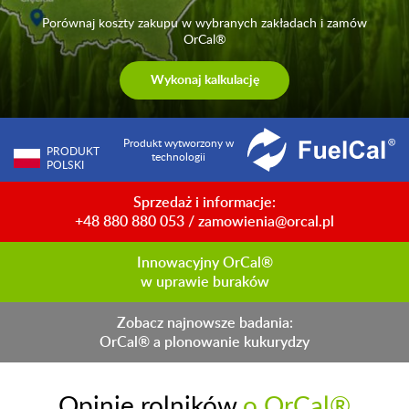
Porównaj koszty zakupu w wybranych zakładach i zamów
OrCal®
Wykonaj kalkulację
Produkt wytworzony w
PRODUKT
technologii
POLSKI
Sprzedaż i informacje:
+48 880 880 053
/
zamowienia@orcal.pl
Innowacyjny OrCal®
w uprawie buraków
Zobacz najnowsze badania:
OrCal® a plonowanie kukurydzy
OrCal® na resztki
Opinie rolników
o OrCal®