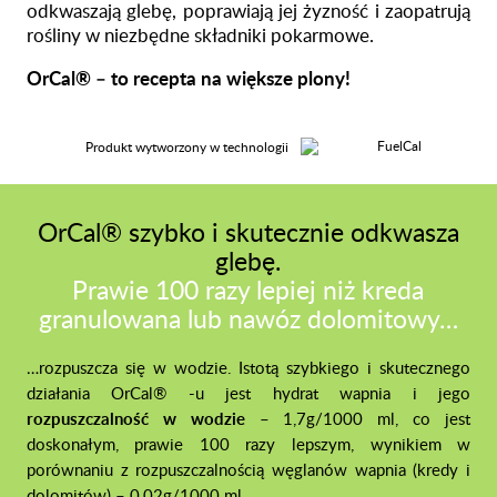
odkwaszają glebę, poprawiają jej żyzność i zaopatrują
rośliny w niezbędne składniki pokarmowe.
OrCal® – to recepta na większe plony!
Produkt wytworzony w technologii
OrCal® szybko i skutecznie odkwasza
glebę.
Prawie 100 razy lepiej niż
kreda
granulowana
lub
nawóz dolomitowy
…
…rozpuszcza się w wodzie. Istotą szybkiego i skutecznego
działania OrCal® -u jest hydrat wapnia i jego
rozpuszczalność w wodzie
– 1,7g/1000 ml, co jest
doskonałym, prawie 100 razy lepszym, wynikiem w
porównaniu z rozpuszczalnością węglanów wapnia (kredy i
dolomitów) – 0,02g/1000 ml.