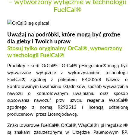
– wytworzony wyłącznie w technologii
FuelCal®
Uważaj na podróbki, które mogą być groźne
dla gleby i Twoich upraw
Stosuj tylko oryginalny OrCal®, wytworzony
w techologii FuelCal®
Produkty z serii OrCal® i OrCal® pHregulator® mogą być
wytwarzane wyłącznie z wykorzystaniem technologii
FuelCal®
zgodnej z patentem P.400268 Nawóz o
kontrolowanym uwalnianiu składników, sposób wytwarzania
nawozu o kontrolowanym uwalnianiu oraz sposób
stosowania nawozu”, przy użyciu reagenta WapCal®
zgodnego z normą R292513 i licencją udzieloną
producentowi przez Licencjodawcę.
Znaki towarowe FuelCal®, OrCal®, WapCal® i pHregulator®
są znakami zastrzeżonymi w Urzędzie Patentowym RP,