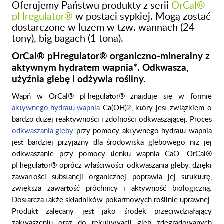
Oferujemy Państwu produkty z serii
OrCal®
pHregulator
®
w postaci sypkiej. Mogą zostać
dostarczone w luzem w tzw. wannach (24
tony), big bagach (1 tona).
OrCal® pHregulator® organiczno-mineralny z
aktywnym hydratem wapnia*. Odkwasza,
użyźnia glebę i odżywia rośliny.
Wapń w OrCal® pHregulator® znajduje się w formie
aktywnego hydratu wapnia
Ca(OH)2, który jest związkiem o
bardzo dużej reaktywności i zdolności odkwaszającej. Proces
odkwaszania gleby
przy pomocy aktywnego hydratu wapnia
jest bardziej przyjazny dla środowiska glebowego niż jej
odkwaszanie przy pomocy tlenku wapnia CaO. OrCal®
pHregulator® oprócz właściwości odkwaszania gleby, dzięki
zawartości substancji organicznej poprawia jej strukturę,
zwiększa zawartość próchnicy i aktywność biologiczną.
Dostarcza także składników pokarmowych roślinie uprawnej.
Produkt zalecany jest jako środek przeciwdziałający
zakwaszeniu oraz do rekultywacji gleb zdegradowanych