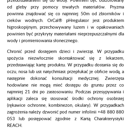
przedostawaniem się do wody. Powinien być odizolowany
od gleby przy pomocy trwałych materiałów. Pryzma
powinna znajdować się co najmniej 50m od zbiorników i
cieków wodnych. OrCal® pHregulator jest produktem
higroskopijnym, przechowywany luzem i w opakowaniach
powinien być przykryty materiałami nieprzepuszczalnymi dla
wody i promieniowania słonecznego.
Chronić przed dostępem dzieci i zwierząt. W przypadku
spożycia niezwłocznie skontaktować się z lekarzem,
przedstawiając kartę produktu. W przypadku dostania się do
oczu, nosa lub ust natychmiast przepłukać je obficie wodą, a
następnie dokonać konsultacji medycznej. Zwierzęta
hodowlane nie mogą mieć dostępu do gruntu przez co
najmniej 21 dni po zastosowaniu. Podczas przesypywania i
aplikacji zaleca się stosować środki ochrony osobistej
(rękawice ochronne, kombinezon, okulary). W przypadkach
zagrożenia należy dzwonić pod numer infolinii +48 880 880
053 lub postępować zgodnie z Kartą Charakterystyki
REACH.