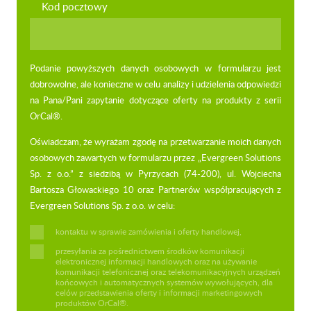
Kod pocztowy
Podanie powyższych danych osobowych w formularzu jest
dobrowolne, ale konieczne w celu analizy i udzielenia odpowiedzi
na Pana/Pani zapytanie dotyczące oferty na produkty z serii
OrCal®.
Oświadczam, że wyrażam zgodę na przetwarzanie moich danych
osobowych zawartych w formularzu przez „Evergreen Solutions
Sp. z o.o.” z siedzibą w Pyrzycach (74-200), ul. Wojciecha
Bartosza Głowackiego 10 oraz Partnerów współpracujących z
Evergreen Solutions Sp. z o.o. w celu:
kontaktu w sprawie zamówienia i oferty handlowej,
przesyłania za pośrednictwem środków komunikacji
elektronicznej informacji handlowych oraz na używanie
komunikacji telefonicznej oraz telekomunikacyjnych urządzeń
końcowych i automatycznych systemów wywołujących, dla
celów przedstawienia oferty i informacji marketingowych
produktów OrCal®.