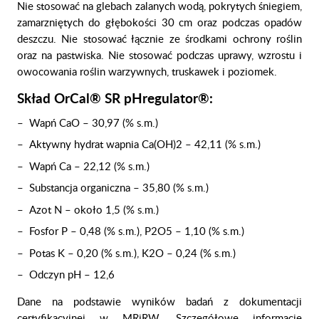
Nie stosować na glebach zalanych wodą, pokrytych śniegiem,
zamarzniętych do głębokości 30 cm oraz podczas opadów
deszczu. Nie stosować łącznie ze środkami ochrony roślin
oraz na pastwiska. Nie stosować podczas uprawy, wzrostu i
owocowania roślin warzywnych, truskawek i poziomek.
Skład OrCal® SR pHregulator®:
Wapń CaO – 30,97 (% s.m.)
Aktywny hydrat wapnia Ca(OH)2 – 42,11 (% s.m.)
Wapń Ca – 22,12 (% s.m.)
Substancja organiczna – 35,80 (% s.m.)
Azot N – około 1,5 (% s.m.)
Fosfor P – 0,48 (% s.m.), P2O5 – 1,10 (% s.m.)
Potas K – 0,20 (% s.m.), K2O – 0,24 (% s.m.)
Odczyn pH – 12,6
Dane na podstawie wyników badań z dokumentacji
certyfikacyjnej w MRiRW. Szczegółowe informacje