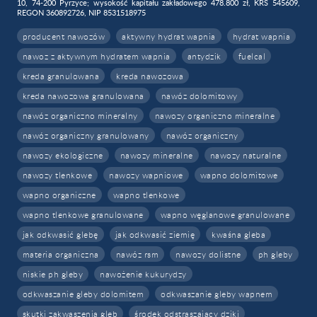
10, 74-200 Pyrzyce; wysokość kapitału zakładowego 478.800 zł, KRS 545609,
REGON 360892726, NIP 8531518975
producent nawozów
aktywny hydrat wapnia
hydrat wapnia
nawoz z aktywnym hydratem wapnia
antydzik
fuelcal
kreda granulowana
kreda nawozowa
kreda nawozowa granulowana
nawóz dolomitowy
nawóz organiczno mineralny
nawozy organiczno mineralne
nawóz organiczny granulowany
nawóz organiczny
nawozy ekologiczne
nawozy mineralne
nawozy naturalne
nawozy tlenkowe
nawozy wapniowe
wapno dolomitowe
wapno organiczne
wapno tlenkowe
wapno tlenkowe granulowane
wapno węglanowe granulowane
jak odkwasić glebę
jak odkwasić ziemię
kwaśna gleba
materia organiczna
nawóz rsm
nawozy dolistne
ph gleby
niskie ph gleby
nawożenie kukurydzy
odkwaszanie gleby dolomitem
odkwaszanie gleby wapnem
skutki zakwaszenia gleb
środek odstraszający dziki