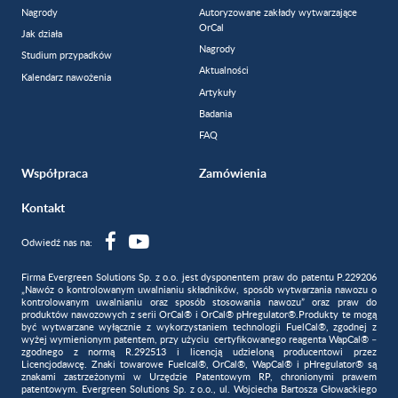
Nagrody
Autoryzowane zakłady wytwarzające
OrCal
Jak działa
Nagrody
Studium przypadków
Aktualności
Kalendarz nawożenia
Artykuły
Badania
FAQ
Współpraca
Zamówienia
Kontakt
Odwiedź nas na:
Firma Evergreen Solutions Sp. z o.o. jest dysponentem praw do patentu P.229206
„Nawóz o kontrolowanym uwalnianiu składników, sposób wytwarzania nawozu o
kontrolowanym uwalnianiu oraz sposób stosowania nawozu” oraz praw do
produktów nawozowych z serii OrCal® i OrCal® pHregulator®.Produkty te mogą
być wytwarzane wyłącznie z wykorzystaniem technologii FuelCal®, zgodnej z
wyżej wymienionym patentem, przy użyciu certyfikowanego reagenta WapCal® –
zgodnego z normą R.292513 i licencją udzieloną producentowi przez
Licencjodawcę. Znaki towarowe Fuelcal®, OrCal®, WapCal® i pHregulator® są
znakami zastrzeżonymi w Urzędzie Patentowym RP, chronionymi prawem
patentowym. Evergreen Solutions Sp. z o.o., ul. Wojciecha Bartosza Głowackiego