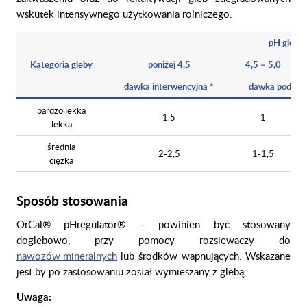
wskutek intensywnego użytkowania rolniczego.
pH gleby
Kategoria gleby
poniżej 4,5
4,5 – 5,0
dawka interwencyjna *
dawka podtrzy
bardzo lekka
1,5
1
lekka
średnia
2-2,5
1-1,5
ciężka
Sposób stosowania
OrCal® pHregulator® – powinien być stosowany
doglebowo, przy pomocy rozsiewaczy do
nawozów mineralnych
lub środków wapnujących. Wskazane
jest by po zastosowaniu został wymieszany z glebą.
Uwaga: