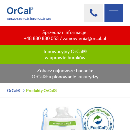
ODKWASZA • UŻYŹNIA • ODŻYWIA
Sprzedaż i informacje:
+48 880 880 053
/
zamowienia@orcal.pl
Innowacyjny OrCal®
w uprawie buraków
Zobacz najnowsze badania:
OrCal® a plonowanie kukurydzy
OrCal®
Produkty OrCal®