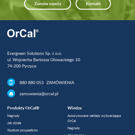
Zamów nawóz
Kontakt
Evergreen Solutions Sp. z o.o.
ul. Wojciecha Bartosza Głowackiego 10
74-200 Pyrzyce
880 880 053
ZAMÓWIENIA
zamowienia@orcal.pl
Produkty OrCal®
Wiedza
Nagrody
Autoryzowane zakłady wytwarzające
OrCal
Jak działa
Nagrody
Studium przypadków