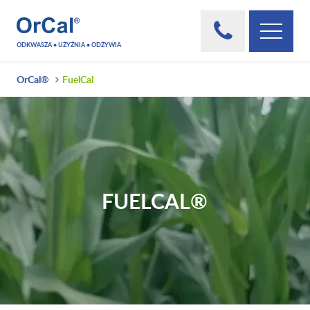
ODKWASZA • UŻYŹNIA • ODŻYWIA
OrCal®
FuelCal
FUELCAL®