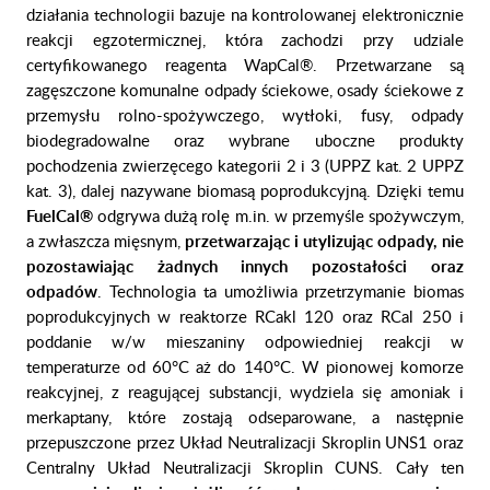
działania technologii bazuje na kontrolowanej elektronicznie
reakcji egzotermicznej, która zachodzi przy udziale
certyfikowanego reagenta WapCal®. Przetwarzane są
zagęszczone komunalne odpady ściekowe, osady ściekowe z
przemysłu rolno-spożywczego, wytłoki, fusy, odpady
biodegradowalne oraz wybrane uboczne produkty
pochodzenia zwierzęcego kategorii 2 i 3 (UPPZ kat. 2 UPPZ
kat. 3), dalej nazywane biomasą poprodukcyjną. Dzięki temu
FuelCal®
odgrywa dużą rolę m.in. w przemyśle spożywczym,
a zwłaszcza mięsnym,
przetwarzając i utylizując odpady, nie
pozostawiając żadnych innych pozostałości oraz
odpadów
. Technologia ta umożliwia przetrzymanie biomas
poprodukcyjnych w reaktorze RCakl 120 oraz RCal 250 i
poddanie w/w mieszaniny odpowiedniej reakcji w
temperaturze od 60°C aż do 140°C. W pionowej komorze
reakcyjnej, z reagującej substancji, wydziela się amoniak i
merkaptany, które zostają odseparowane, a następnie
przepuszczone przez Układ Neutralizacji Skroplin UNS1 oraz
Centralny Układ Neutralizacji Skroplin CUNS. Cały ten