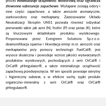
proces
minimalizuje uciążliwość wodorową oraz ogranicza
złowonne substancje zapachowe
. Wyłapane zostają odory i
inne części zapachowe, a także aerozole aromatyczne,
siarkowodory oraz merkaptany. Zastosowanie Układu
Neutralizacji Skroplin UNS1 pozwala również odzyskać
pierwiastki takie jak azot (N), fosfor (P) oraz potas (K), które
są kluczowymi składnikami produktu wynikowego.
Proponowana przez Evergreen Solutions Sp.z.o.o.
deamonifikacja oparów i likwidacja emisji m.in. aerozoli oraz
merkaptanów przy pomocy technologii FuelCal®, jest
wysoce skuteczna i powoduje wzrost jakości wytwarzanych
produktów wynikowych, pochodzących z serii OrCal® i
OrCal® pHregulator®, a także minimalizuje uciążliwość
zapachową przedsięwzięcia. W ten sposób powstaje sterylny
i higieniczny substrat, a w efekcie suchy, sypki produkt
organiczno-mineralny z serii OrCal® oraz OrCal®
pHregulator®.