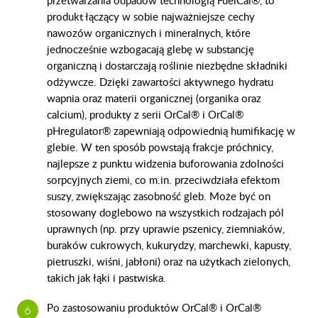
przetwarzania odpadów technologią FuelCal®, to
produkt łączący w sobie najważniejsze cechy
nawozów organicznych i mineralnych, które
jednocześnie wzbogacają glebę w substancję
organiczną i dostarczają roślinie niezbędne składniki
odżywcze. Dzięki zawartości aktywnego hydratu
wapnia oraz materii organicznej (organika oraz
calcium), produkty z serii OrCal® i OrCal®
pHregulator® zapewniają odpowiednią humifikację w
glebie. W ten sposób powstają frakcje próchnicy,
najlepsze z punktu widzenia buforowania zdolności
sorpcyjnych ziemi, co m.in. przeciwdziała efektom
suszy, zwiększając zasobność gleb. Może być on
stosowany doglebowo na wszystkich rodzajach pól
uprawnych (np. przy uprawie pszenicy, ziemniaków,
buraków cukrowych, kukurydzy, marchewki, kapusty,
pietruszki, wiśni, jabłoni) oraz na użytkach zielonych,
takich jak łąki i pastwiska.
Po zastosowaniu produktów OrCal® i OrCal®