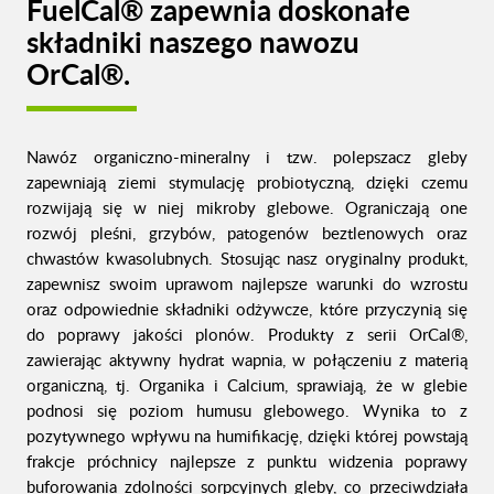
FuelCal® zapewnia doskonałe
składniki naszego nawozu
OrCal®.
Nawóz organiczno-mineralny i tzw. polepszacz gleby
zapewniają ziemi stymulację probiotyczną, dzięki czemu
rozwijają się w niej mikroby glebowe. Ograniczają one
rozwój pleśni, grzybów, patogenów beztlenowych oraz
chwastów kwasolubnych. Stosując nasz oryginalny produkt,
zapewnisz swoim uprawom najlepsze warunki do wzrostu
oraz odpowiednie składniki odżywcze, które przyczynią się
do poprawy jakości plonów. Produkty z serii OrCal®,
zawierając aktywny hydrat wapnia, w połączeniu z materią
organiczną, tj. Organika i Calcium, sprawiają, że w glebie
podnosi się poziom humusu glebowego. Wynika to z
pozytywnego wpływu na humifikację, dzięki której powstają
frakcje próchnicy najlepsze z punktu widzenia poprawy
buforowania zdolności sorpcyjnych gleby, co przeciwdziała