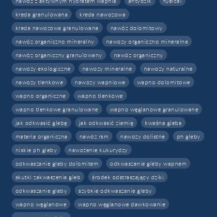
nawoz z aktywnym hydratem wapnia
antydzik
fuelcal
kreda granulowana
kreda nawozowa
kreda nawozowa granulowana
nawóz dolomitowy
nawóz organiczno mineralny
nawozy organiczno mineralne
nawóz organiczny granulowany
nawóz organiczny
nawozy ekologiczne
nawozy mineralne
nawozy naturalne
nawozy tlenkowe
nawozy wapniowe
wapno dolomitowe
wapno organiczne
wapno tlenkowe
wapno tlenkowe granulowane
wapno węglanowe granulowane
jak odkwasić glebę
jak odkwasić ziemię
kwaśna gleba
materia organiczna
nawóz rsm
nawozy dolistne
ph gleby
niskie ph gleby
nawożenie kukurydzy
odkwaszanie gleby dolomitem
odkwaszanie gleby wapnem
skutki zakwaszenia gleb
środek odstraszający dziki
odkwaszanie gleby
szybkie odkwaszanie gleby
wapno węglanowe
wapno węglanowe dawkowanie