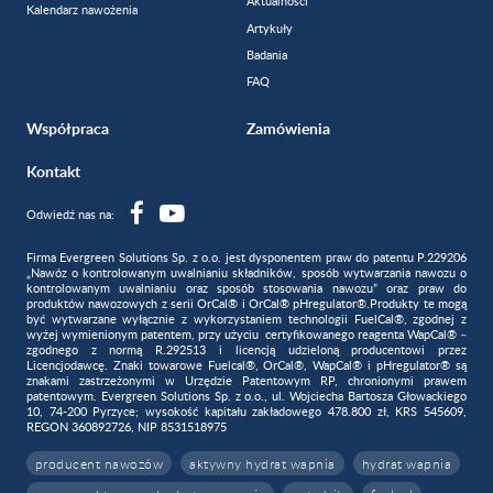
Aktualności
Kalendarz nawożenia
Artykuły
Badania
FAQ
Współpraca
Zamówienia
Kontakt
Odwiedź nas na:
Firma Evergreen Solutions Sp. z o.o. jest dysponentem praw do patentu P.229206
„Nawóz o kontrolowanym uwalnianiu składników, sposób wytwarzania nawozu o
kontrolowanym uwalnianiu oraz sposób stosowania nawozu” oraz praw do
produktów nawozowych z serii OrCal® i OrCal® pHregulator®.Produkty te mogą
być wytwarzane wyłącznie z wykorzystaniem technologii FuelCal®, zgodnej z
wyżej wymienionym patentem, przy użyciu certyfikowanego reagenta WapCal® –
zgodnego z normą R.292513 i licencją udzieloną producentowi przez
Licencjodawcę. Znaki towarowe Fuelcal®, OrCal®, WapCal® i pHregulator® są
znakami zastrzeżonymi w Urzędzie Patentowym RP, chronionymi prawem
patentowym. Evergreen Solutions Sp. z o.o., ul. Wojciecha Bartosza Głowackiego
10, 74-200 Pyrzyce; wysokość kapitału zakładowego 478.800 zł, KRS 545609,
REGON 360892726, NIP 8531518975
producent nawozów
aktywny hydrat wapnia
hydrat wapnia