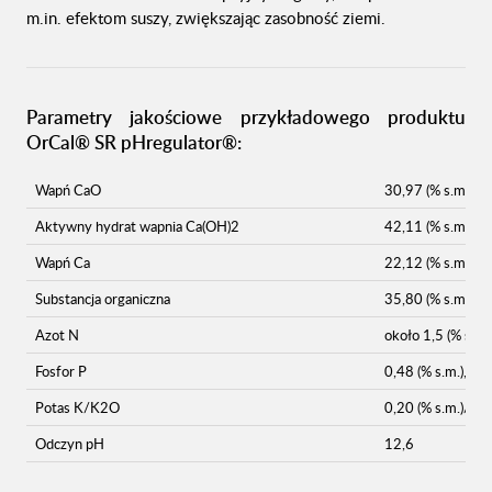
m.in. efektom suszy, zwiększając zasobność ziemi.
Parametry jakościowe przykładowego produktu
OrCal® SR pHregulator®:
Wapń CaO
30,97 (% s.m.)
Aktywny hydrat wapnia Ca(OH)2
42,11 (% s.m.)
Wapń Ca
22,12 (% s.m.)
Substancja organiczna
35,80 (% s.m.)
Azot N
około 1,5 (% s.m.
Fosfor P
0,48 (% s.m.), P2
Potas K/K2O
0,20 (% s.m.)/0,2
Odczyn pH
12,6